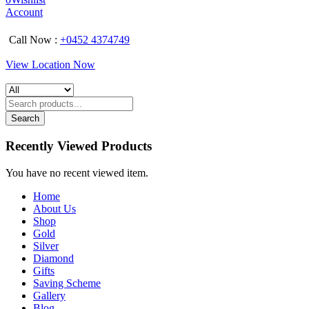
Account
Call Now :
+0452 4374749
View Location Now
Search
Recently Viewed Products
You have no recent viewed item.
Home
About Us
Shop
Gold
Silver
Diamond
Gifts
Saving Scheme
Gallery
Blog