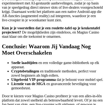
experimenteert met AI‑gestuurde aanbevelingen, zodat je op basis
van je speelgedrag direct nieuwe slots of live‑dealers voorgeschoteld
krijgt. Daarnaast werkt het platform aan een native Android‑app die
AR‑functies (augmented reality) zal integreren, waardoor je een
live‑croupier in je woonkamer kunt zien.
Kun je je voorstellen dat je een roulette‑tafel op je keukentafel
projecteert?
De mogelijkheden zijn eindeloos, en Magius Casino
staat klaar om die toekomst te omarmen.
Conclusie: Waarom Jij Vandaag Nog
Moet Overschakelen
Snelle laadtijden
en een volledige game‑bibliotheek op elk
apparaat.
Cryptobetalingen
en traditionele methoden, perfect voor
zowel beginners als high‑rollers.
Uitgebreid VIP‑programma
dat je beloont voor mobiel spel.
Licentie van de MGA
en geavanceerde beveiliging voor
gemoedsrust.
Door te kiezen voor Magius Casino profiteer je van een alles‑in‑één
platform dat zowel snelheid als betrouwbaarheid levert. Of je nu een
fan bent van slots, een live‑croupier wilt uitdagen, of gewoon je