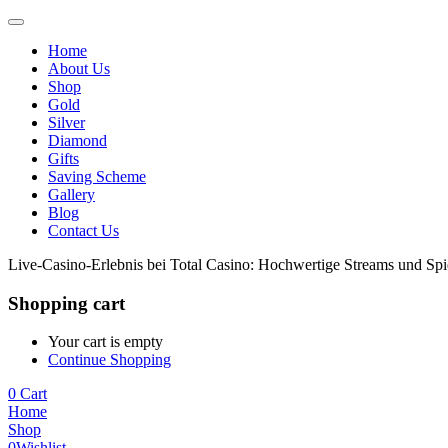
Home
About Us
Shop
Gold
Silver
Diamond
Gifts
Saving Scheme
Gallery
Blog
Contact Us
Live‑Casino‑Erlebnis bei Total Casino: Hochwertige Streams und Sp
Shopping cart
Your cart is empty
Continue Shopping
0
Cart
Home
Shop
0
Wishlist