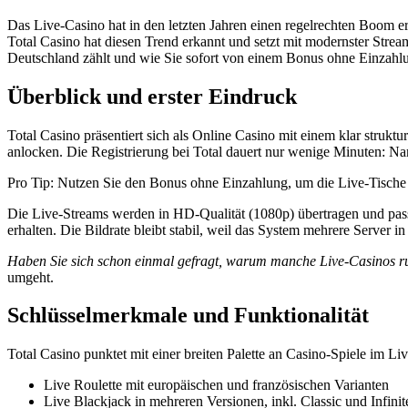
Das Live‑Casino hat in den letzten Jahren einen regelrechten Boom e
Total Casino hat diesen Trend erkannt und setzt mit modernster Str
Deutschland zählt und wie Sie sofort von einem Bonus ohne Einzahlun
Überblick und erster Eindruck
Total Casino präsentiert sich als Online Casino mit einem klar struk
anlocken. Die Registrierung bei Total dauert nur wenige Minuten: Na
Pro Tip: Nutzen Sie den Bonus ohne Einzahlung, um die Live‑Tische ri
Die Live‑Streams werden in HD‑Qualität (1080p) übertragen und passe
erhalten. Die Bildrate bleibt stabil, weil das System mehrere Server 
Haben Sie sich schon einmal gefragt, warum manche Live‑Casinos ruc
umgeht.
Schlüsselmerkmale und Funktionalität
Total Casino punktet mit einer breiten Palette an Casino‑Spiele im L
Live Roulette mit europäischen und französischen Varianten
Live Blackjack in mehreren Versionen, inkl. Classic und Infini