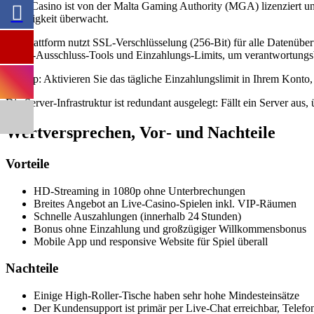
Total Casino ist von der Malta Gaming Authority (MGA) lizenziert un
Zufälligkeit überwacht.
Die Plattform nutzt SSL‑Verschlüsselung (256‑Bit) für alle Datenüber
Selbst‑Ausschluss‑Tools und Einzahlungs‑Limits, um verantwortungsb
Pro Tip: Aktivieren Sie das tägliche Einzahlungslimit in Ihrem Kont
Die Server-Infrastruktur ist redundant ausgelegt: Fällt ein Server au
Wertversprechen, Vor‑ und Nachteile
Vorteile
HD‑Streaming in 1080p ohne Unterbrechungen
Breites Angebot an Live‑Casino‑Spielen inkl. VIP‑Räumen
Schnelle Auszahlungen (innerhalb 24 Stunden)
Bonus ohne Einzahlung und großzügiger Willkommensbonus
Mobile App und responsive Website für Spiel überall
Nachteile
Einige High‑Roller‑Tische haben sehr hohe Mindesteinsätze
Der Kundensupport ist primär per Live‑Chat erreichbar, Telefon