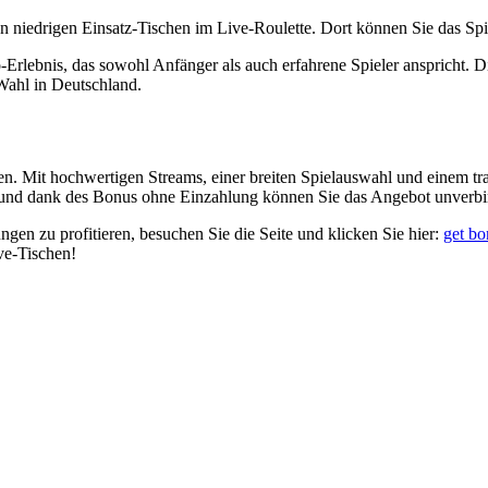
n niedrigen Einsatz‑Tischen im Live‑Roulette. Dort können Sie das Spi
Erlebnis, das sowohl Anfänger als auch erfahrene Spieler anspricht. 
Wahl in Deutschland.
n. Mit hochwertigen Streams, einer breiten Spielauswahl und einem tran
l, und dank des Bonus ohne Einzahlung können Sie das Angebot unverbin
ngen zu profitieren, besuchen Sie die Seite und klicken Sie hier:
get bo
ve‑Tischen!