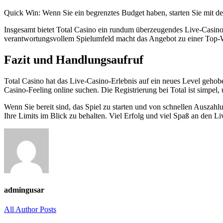
Quick Win: Wenn Sie ein begrenztes Budget haben, starten Sie mit de
Insgesamt bietet Total Casino ein rundum überzeugendes Live‑Casino‑
verantwortungsvollem Spielumfeld macht das Angebot zu einer Top‑
Fazit und Handlungsaufruf
Total Casino hat das Live‑Casino‑Erlebnis auf ein neues Level gehobe
Casino‑Feeling online suchen. Die Registrierung bei Total ist simpe
Wenn Sie bereit sind, das Spiel zu starten und von schnellen Auszahlu
Ihre Limits im Blick zu behalten. Viel Erfolg und viel Spaß an den Li
admingusar
All Author Posts