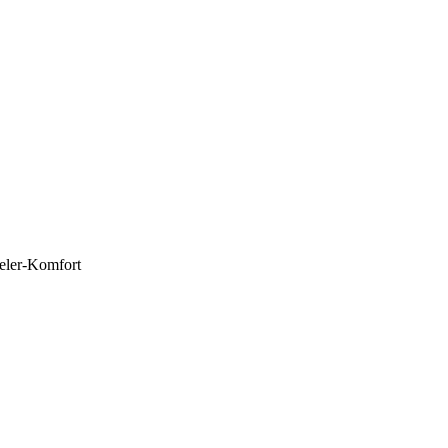
ieler‑Komfort