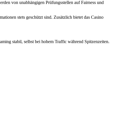
werden von unabhängigen Prüfungsstellen auf Fairness und
ationen stets geschützt sind. Zusätzlich bietet das Casino
aming stabil, selbst bei hohem Traffic während Spitzenzeiten.