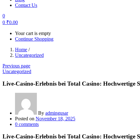
Contact Us
0
0
₹
0.00
Your cart is empty
Continue Shopping
Home
/
Uncategorized
Previous page
Uncategorized
Live‑Casino‑Erlebnis bei Total Casino: Hochwertige 
By
admingusar
Posted on
November 18, 2025
0
comments
Live‑Casino‑Erlebnis bei Total Casino: Hochwertige 